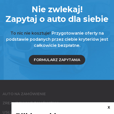
Nie zwlekaj!
Zapytaj o auto dla siebie
To nic nie kosztuje!
Przygotowanie oferty na
podstawie podanych przez ciebie kryteriów jest
całkowicie bezpłatne.
FORMULARZ ZAPYTANIA
AUTO NA ZAMÓWIENIE
ZREALIZOWANE ZAMÓWIENIA
X
USŁUGI