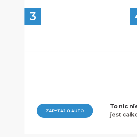
3
To nic ni
ZAPYTAJ O AUTO
jest całk