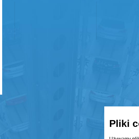
Pliki 
Używamy plik