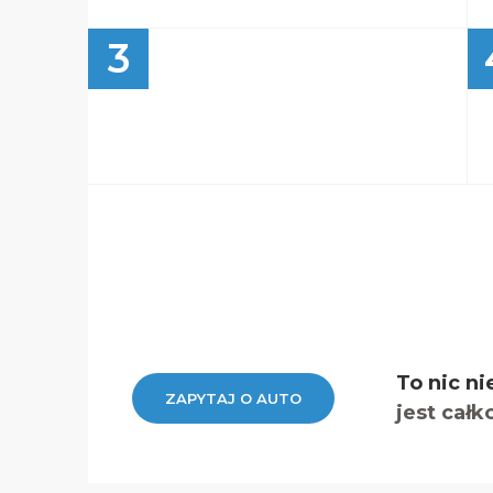
3
To nic ni
ZAPYTAJ O AUTO
jest całk