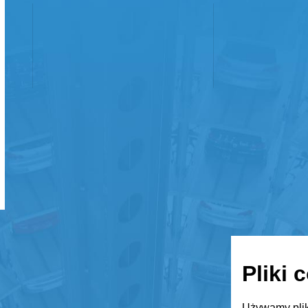
Pliki 
Używamy plik