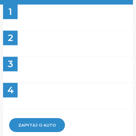
1
2
3
4
ZAPYTAJ O AUTO