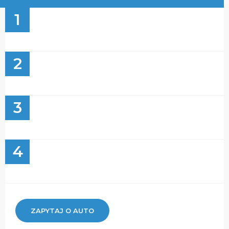
1
2
3
4
ZAPYTAJ O AUTO