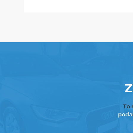
Z
To 
podan