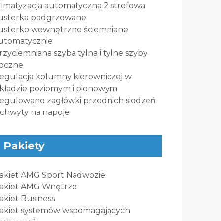
limatyzacja automatyczna 2 strefowa
usterka podgrzewane
usterko wewnętrzne ściemniane
utomatycznie
rzyciemniana szyba tylna i tylne szyby
oczne
egulacja kolumny kierowniczej w
kładzie poziomym i pionowym
egulowane zagłówki przednich siedzeń
chwyty na napoje
Pakiety
akiet AMG Sport Nadwozie
akiet AMG Wnętrze
akiet Business
akiet systemów wspomagających