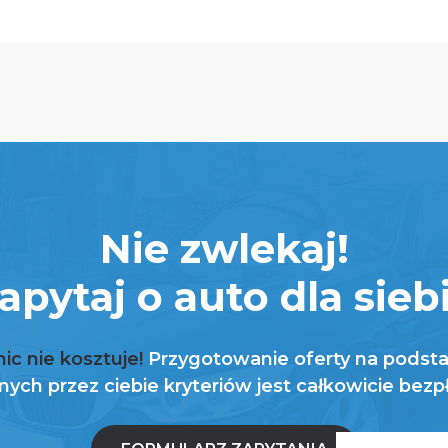
Nie zwlekaj!
apytaj o auto dla sieb
nic nie kosztuje!
Przygotowanie oferty na podst
ych przez ciebie kryteriów jest całkowicie bezp