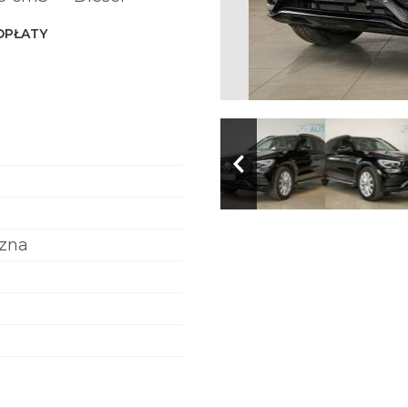
OPŁATY
zna