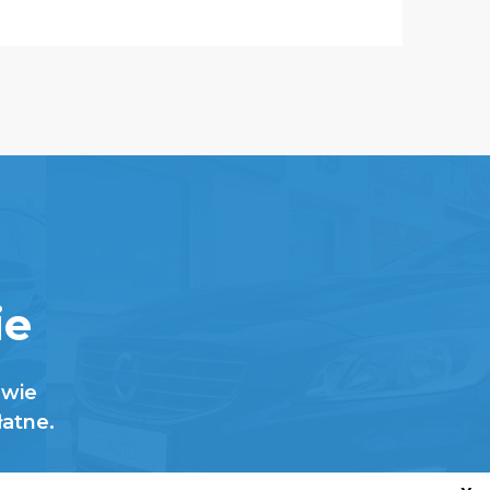
ie
awie
łatne.