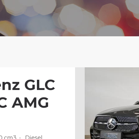
nz GLC
IC AMG
50 cm3
Diesel