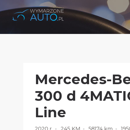
Mercedes-Be
300 d 4MAT
Line
2020 r.
245 KM
58174 km
19