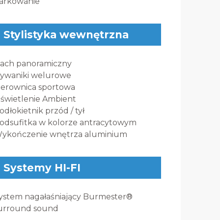
arkowanie
Stylistyka wewnętrzna
ach panoramiczny
ywaniki welurowe
ierownica sportowa
świetlenie Ambient
odłokietnik przód / tył
odsufitka w kolorze antracytowym
ykończenie wnętrza aluminium
Systemy HI-FI
ystem nagałaśniający Burmester®
urround sound