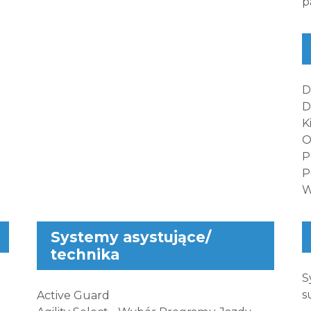
p
D
D
K
O
P
P
W
Systemy asystujące/
technika
S
s
Active Guard