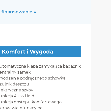
o finansowanie »
Komfort i Wygoda
utomatyczna klapa zamykająca bagażnik
entralny zamek
hłodzenie podręcznego schowka
zujnik deszczu
lektryczne szyby
unkcja Auto Hold
unkcja dostępu komfortowego
ierow. wielofunkcyjna