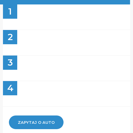
1
2
3
4
ZAPYTAJ O AUTO