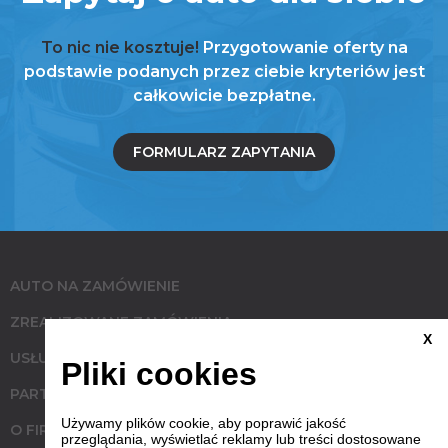
To nic nie kosztuje!
Przygotowanie oferty na
podstawie podanych przez ciebie kryteriów jest
całkowicie bezpłatne.
FORMULARZ ZAPYTANIA
AUTO NA ZAMÓWIENIE
ZREALIZOWANE ZAMÓWIENIA
X
USŁUGI
Pliki cookies
PARTNERZY
Używamy plików cookie, aby poprawić jakość
O FIRMIE
przeglądania, wyświetlać reklamy lub treści dostosowane