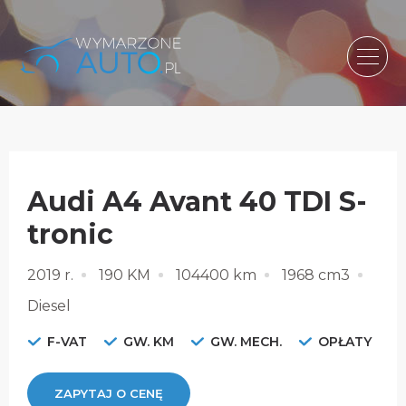
Audi A4 Avant 40 TDI S-
tronic
2019 r.
190 KM
104400 km
1968 cm3
Diesel
F-VAT
GW. KM
GW. MECH.
OPŁATY
ZAPYTAJ O CENĘ