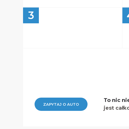
3
To nic ni
ZAPYTAJ O AUTO
jest całk