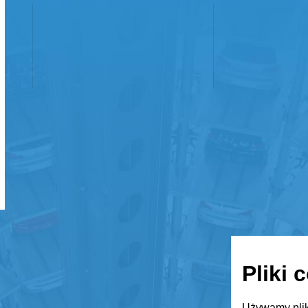
Pliki 
Używamy plik