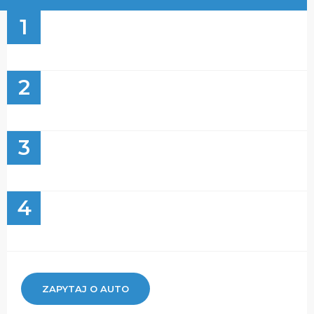
1
2
3
4
ZAPYTAJ O AUTO