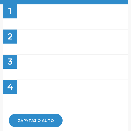
1
2
3
4
ZAPYTAJ O AUTO