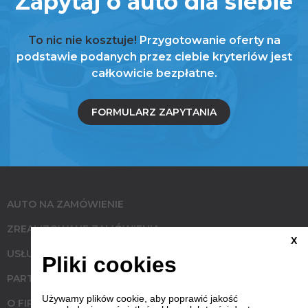
Zapytaj o auto dla siebie
To nic nie kosztuje!
Przygotowanie oferty na
podstawie podanych przez ciebie kryteriów jest
całkowicie bezpłatne.
FORMULARZ ZAPYTANIA
AUTO NA ZAMÓWIENIE
ZREALIZOWANE ZAMÓWIENIA
X
USŁUGI
Pliki cookies
PARTNERZY
Używamy plików cookie, aby poprawić jakość
O FIRMIE