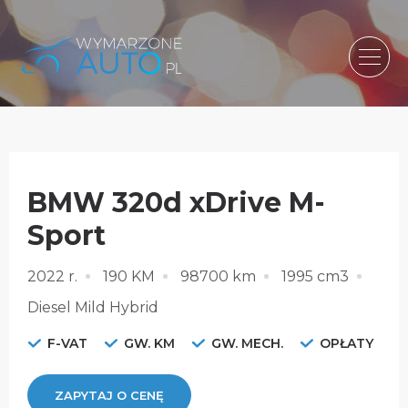
BMW 320d xDrive M-
Sport
2022 r.
190 KM
98700 km
1995 cm3
Diesel Mild Hybrid
F-VAT
GW. KM
GW. MECH.
OPŁATY
ZAPYTAJ O CENĘ