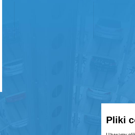
Pliki 
Używamy plik