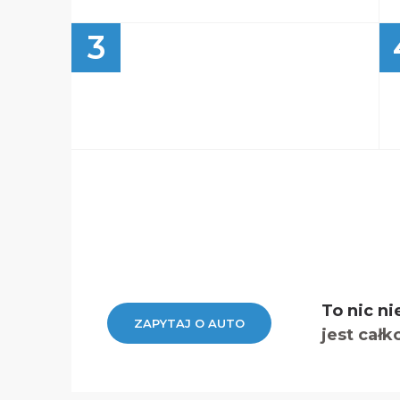
3
To nic ni
ZAPYTAJ O AUTO
jest całk