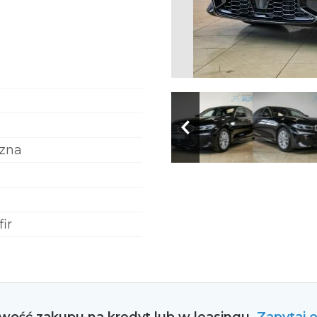
zna
ir