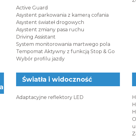
Z
Active Guard
Asystent parkowania z kamerą cofania
Asystent świateł drogowych
Asystent zmiany pasa ruchu
Driving Assistant
System monitorowania martwego pola
Tempomat Aktywny z funkcją Stop & Go
Wybór profilu jazdy
Światła i widoczność
a
Adaptacyjne reflektory LED
H
H
H
O
u
Z