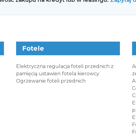
wość zakupu na kredyt lub w leasingu.
Zapytaj 
Fotele
Elektryczna regulacja foteli przednich z
A
pamięcią ustawień fotela kierowcy
z
Ogrzewanie foteli przednich
A
C
C
E
p
E
F
F