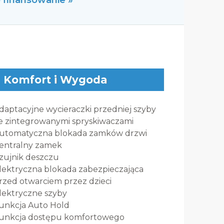
o finansowanie »
Komfort i Wygoda
daptacyjne wycieraczki przedniej szyby
e zintegrowanymi spryskiwaczami
utomatyczna blokada zamków drzwi
entralny zamek
zujnik deszczu
lektryczna blokada zabezpieczająca
rzed otwarciem przez dzieci
lektryczne szyby
unkcja Auto Hold
unkcja dostępu komfortowego