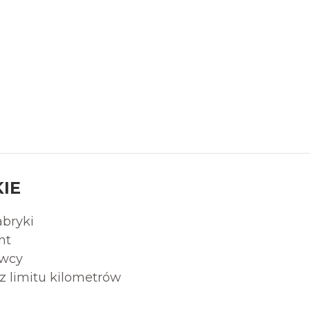
IE
abryki
nt
owcy
z limitu kilometrów