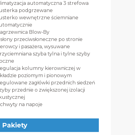
limatyzacja automatyczna 3 strefowa
usterka podgrzewane
usterko wewnętrzne ściemniane
utomatycznie
agrzewnica Blow-By
słony przeciwsłoneczne po stronie
ierowcy i pasażera, wysuwane
rzyciemniana szyba tylna i tylne szyby
oczne
egulacja kolumny kierowniczej w
kładzie poziomym i pionowym
egulowane zagłówki przednich siedzeń
zyby przednie o zwiększonej izolacji
kustycznej
chwyty na napoje
Pakiety