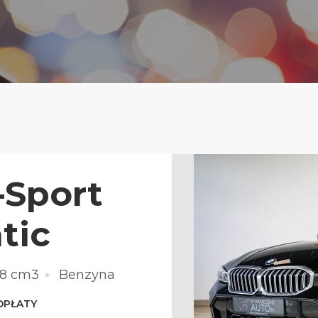
Sport
tic
98 cm3
Benzyna
OPŁATY