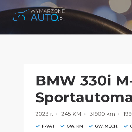
BMW 330i M-
Sportautoma
2023 r.
245 KM
31900 km
19
F-VAT
GW. KM
GW. MECH.