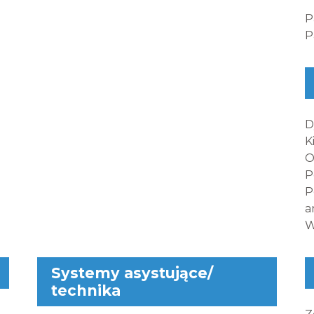
P
P
D
K
O
P
P
a
W
Systemy asystujące/
technika