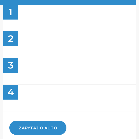
1
2
3
4
ZAPYTAJ O AUTO