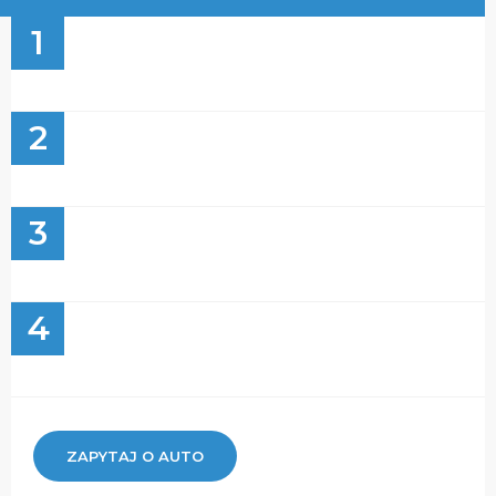
1
2
3
4
ZAPYTAJ O AUTO