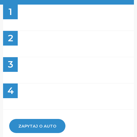
1
2
3
4
ZAPYTAJ O AUTO