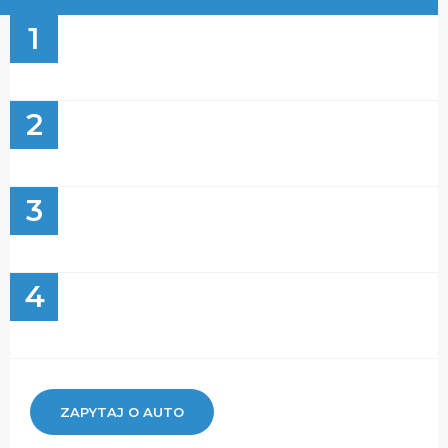
1
2
3
4
ZAPYTAJ O AUTO