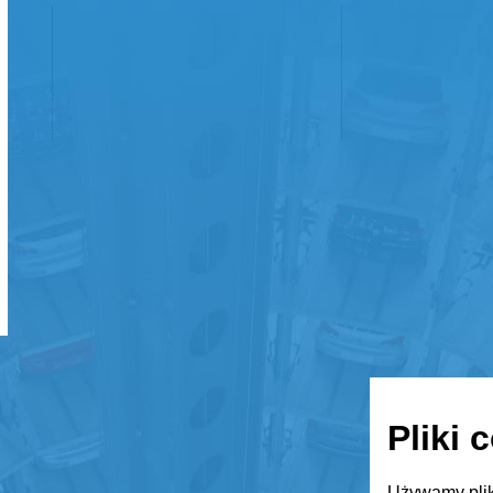
Pliki 
Używamy plik