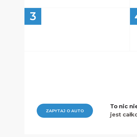
3
To nic ni
ZAPYTAJ O AUTO
jest całk