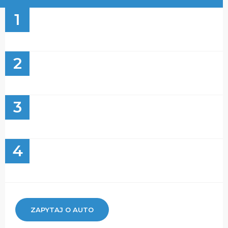
1
2
3
4
ZAPYTAJ O AUTO