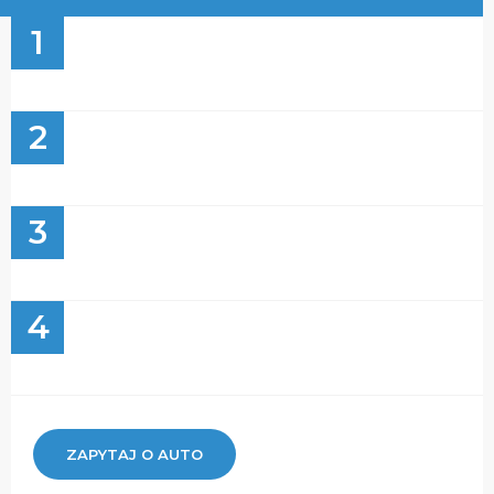
1
2
3
4
ZAPYTAJ O AUTO