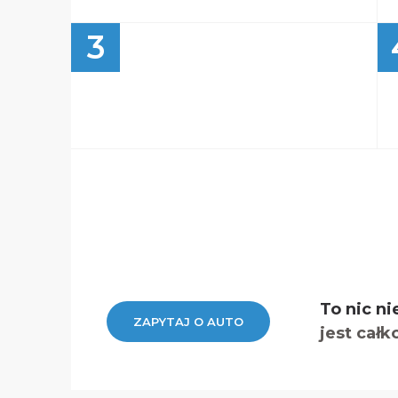
3
To nic ni
ZAPYTAJ O AUTO
jest całk