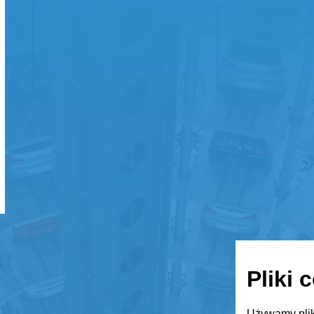
Pliki 
Używamy plik