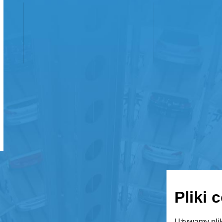
Pliki 
Używamy plik