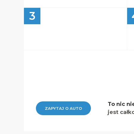
3
To nic ni
ZAPYTAJ O AUTO
jest całk