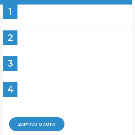
1
2
3
4
ZAPYTAJ O AUTO