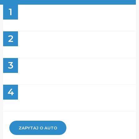
1
2
3
4
ZAPYTAJ O AUTO