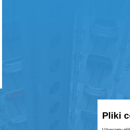
Pliki 
Używamy plik