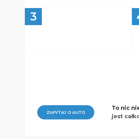
3
To nic ni
ZAPYTAJ O AUTO
jest całk