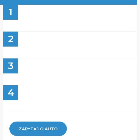
1
2
3
4
ZAPYTAJ O AUTO