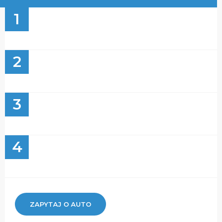
1
2
3
4
ZAPYTAJ O AUTO