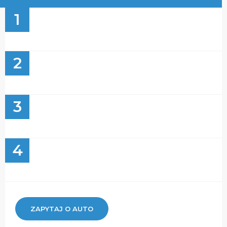
1
2
3
4
ZAPYTAJ O AUTO