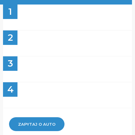
1
2
3
4
ZAPYTAJ O AUTO