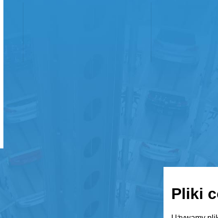
Pliki 
Używamy plik