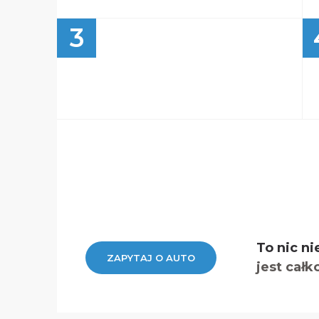
3
To nic ni
ZAPYTAJ O AUTO
jest całk