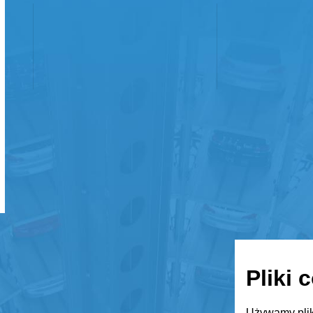
Pliki 
Używamy plik