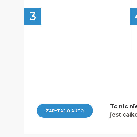
3
To nic ni
ZAPYTAJ O AUTO
jest całk