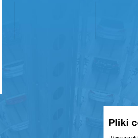
Pliki 
Używamy plik