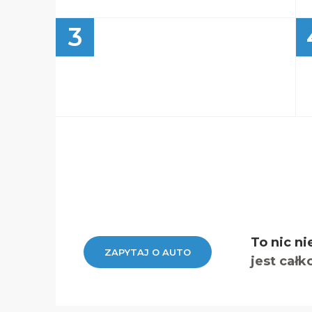
3
To nic ni
ZAPYTAJ O AUTO
jest całk