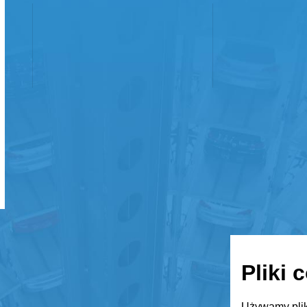
Pliki 
Używamy plik