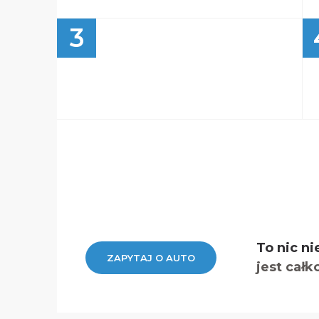
3
To nic ni
ZAPYTAJ O AUTO
jest całk