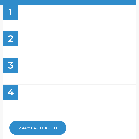
1
2
3
4
ZAPYTAJ O AUTO