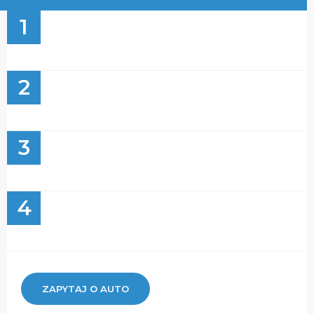
1
2
3
4
ZAPYTAJ O AUTO