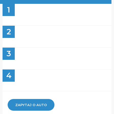
1
2
3
4
ZAPYTAJ O AUTO