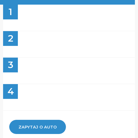
1
2
3
4
ZAPYTAJ O AUTO