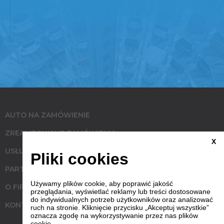
AUTO NA ZAMÓWIENIE
ZREALIZOWANE ZAMÓWIENIA
X
USŁUGI
Pliki cookies
PARTNERZY
Używamy plików cookie, aby poprawić jakość
O FIRMIE
przeglądania, wyświetlać reklamy lub treści dostosowane
do indywidualnych potrzeb użytkowników oraz analizować
KONTAKT
ruch na stronie. Kliknięcie przycisku „Akceptuj wszystkie”
oznacza zgodę na wykorzystywanie przez nas plików
cookie.