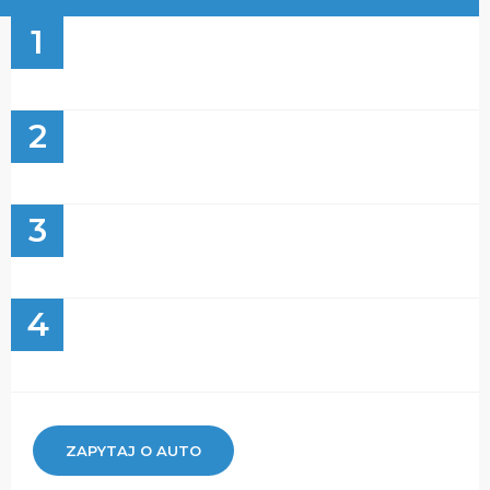
1
2
3
4
ZAPYTAJ O AUTO