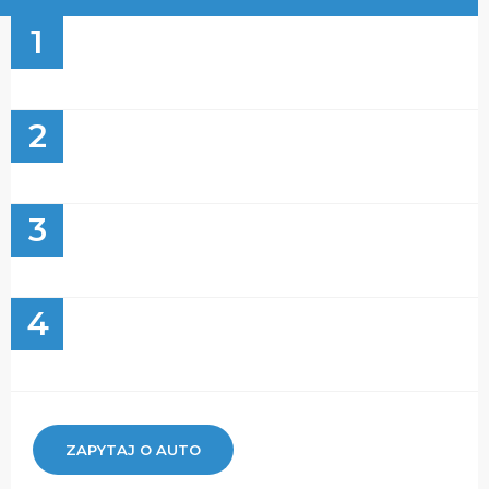
1
2
3
4
ZAPYTAJ O AUTO