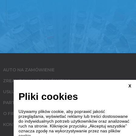
AUTO NA ZAMÓWIENIE
ZREALIZOWANE ZAMÓWIENIA
X
USŁUGI
Pliki cookies
PARTNERZY
Używamy plików cookie, aby poprawić jakość
O FIRMIE
przeglądania, wyświetlać reklamy lub treści dostosowane
do indywidualnych potrzeb użytkowników oraz analizować
KONTAKT
ruch na stronie. Kliknięcie przycisku „Akceptuj wszystkie”
oznacza zgodę na wykorzystywanie przez nas plików
cookie.