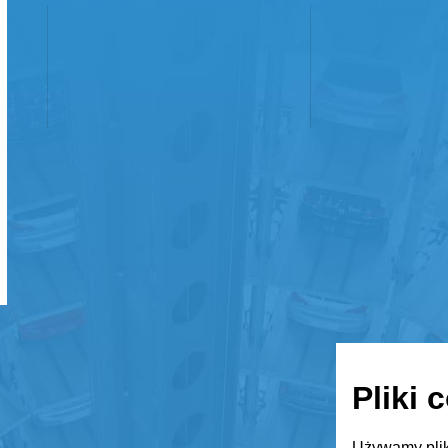
Pliki 
Używamy plik