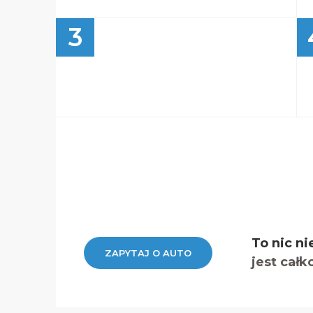
3
To nic ni
ZAPYTAJ O AUTO
jest całk