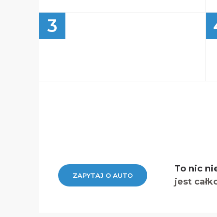
3
To nic ni
ZAPYTAJ O AUTO
jest całk