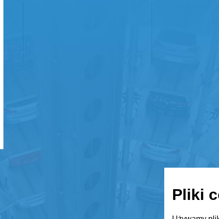
Pliki 
Używamy plik