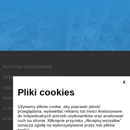
AUTO NA ZAMÓWIENIE
ZREALIZOWANE ZAMÓWIENIA
X
USŁUGI
Pliki cookies
PARTNERZY
Używamy plików cookie, aby poprawić jakość
O FIRMIE
przeglądania, wyświetlać reklamy lub treści dostosowane
do indywidualnych potrzeb użytkowników oraz analizować
KONTAKT
ruch na stronie. Kliknięcie przycisku „Akceptuj wszystkie”
oznacza zgodę na wykorzystywanie przez nas plików
cookie.