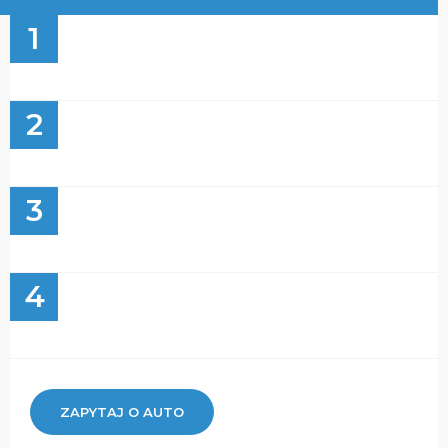
1
2
3
4
ZAPYTAJ O AUTO