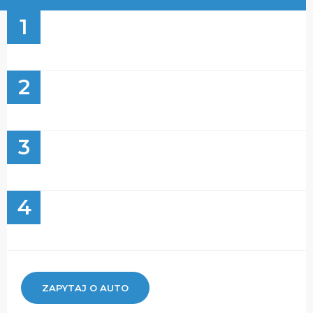
1
2
3
4
ZAPYTAJ O AUTO