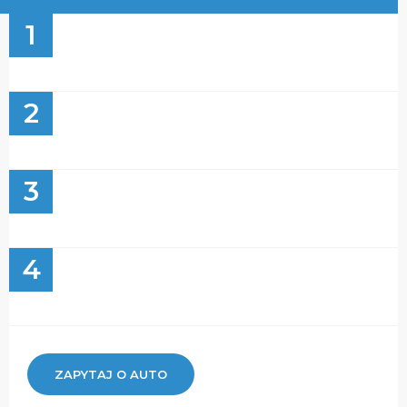
1
2
3
4
ZAPYTAJ O AUTO