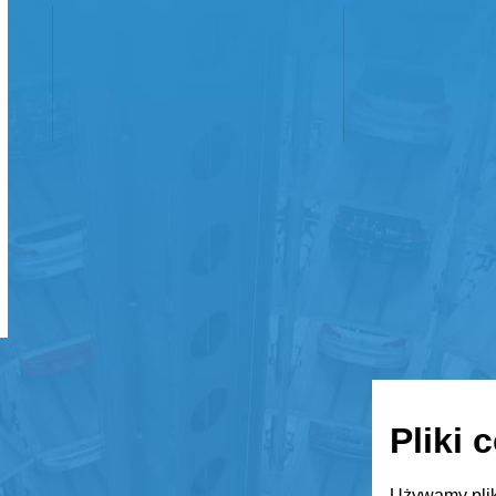
Pliki 
Używamy plik