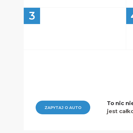
3
To nic ni
ZAPYTAJ O AUTO
jest całk