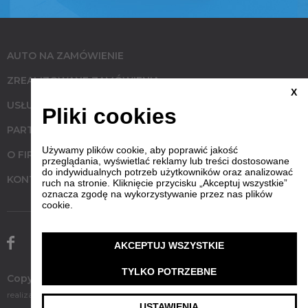
AUTO NA ZAMÓWIENIE
ZREALIZOWANE ZAMÓWIENIA
X
USŁUGI
Pliki cookies
PARTNERZY
Używamy plików cookie, aby poprawić jakość
O FIRMIE
przeglądania, wyświetlać reklamy lub treści dostosowane
do indywidualnych potrzeb użytkowników oraz analizować
KONTAKT
ruch na stronie. Kliknięcie przycisku „Akceptuj wszystkie”
oznacza zgodę na wykorzystywanie przez nas plików
cookie.
AKCEPTUJ WSZYSTKIE
TYLKO POTRZEBNE
Copyrights 2017 WymarzoneAuto
realizacja
kzolnowski.pl
USTAWIENIA