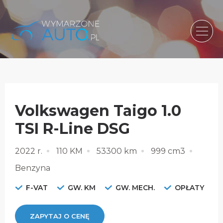
Volkswagen Taigo 1.0
TSI R-Line DSG
2022 r.
110 KM
53300 km
999 cm3
Benzyna
F-VAT
GW. KM
GW. MECH.
OPŁATY
ZAPYTAJ O CENĘ