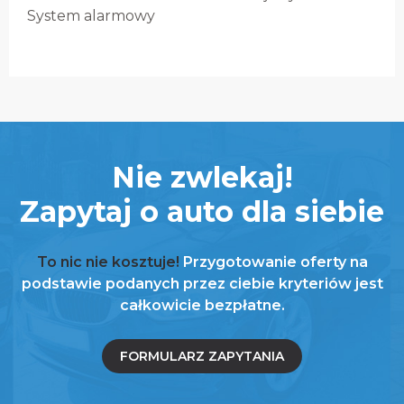
System alarmowy
Nie zwlekaj!
Zapytaj o auto dla siebie
To nic nie kosztuje!
Przygotowanie oferty na
podstawie podanych przez ciebie kryteriów jest
całkowicie bezpłatne.
FORMULARZ ZAPYTANIA