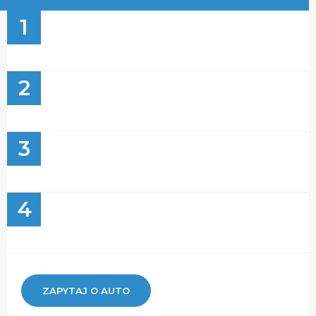
1
2
3
4
ZAPYTAJ O AUTO