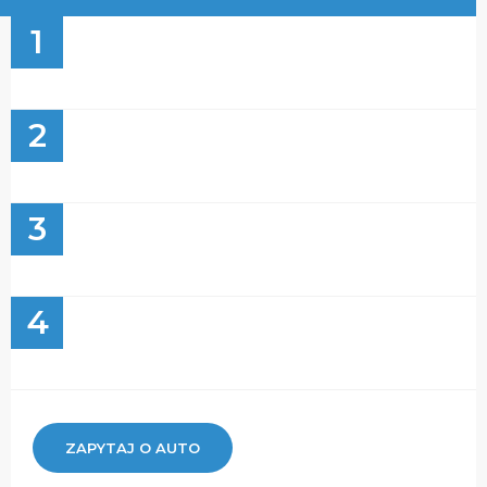
1
2
3
4
ZAPYTAJ O AUTO