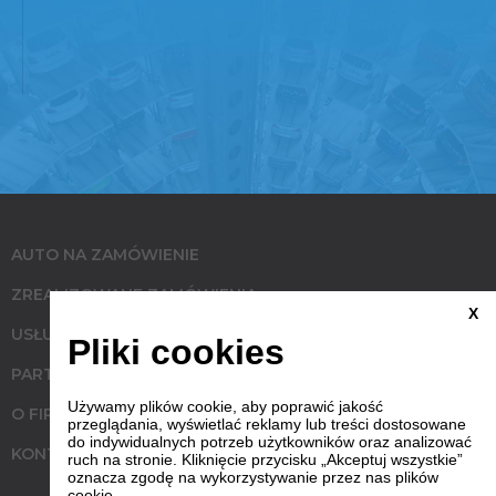
AUTO NA ZAMÓWIENIE
ZREALIZOWANE ZAMÓWIENIA
X
USŁUGI
Pliki cookies
PARTNERZY
Używamy plików cookie, aby poprawić jakość
O FIRMIE
przeglądania, wyświetlać reklamy lub treści dostosowane
do indywidualnych potrzeb użytkowników oraz analizować
KONTAKT
ruch na stronie. Kliknięcie przycisku „Akceptuj wszystkie”
oznacza zgodę na wykorzystywanie przez nas plików
cookie.