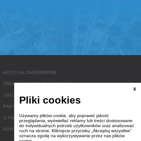
AUTO NA ZAMÓWIENIE
ZREALIZOWANE ZAMÓWIENIA
X
USŁUGI
Pliki cookies
PARTNERZY
Używamy plików cookie, aby poprawić jakość
O FIRMIE
przeglądania, wyświetlać reklamy lub treści dostosowane
do indywidualnych potrzeb użytkowników oraz analizować
KONTAKT
ruch na stronie. Kliknięcie przycisku „Akceptuj wszystkie”
oznacza zgodę na wykorzystywanie przez nas plików
cookie.