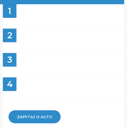
1
2
3
4
ZAPYTAJ O AUTO